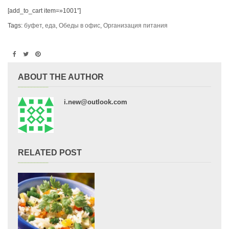
[add_to_cart item=»1001″]
Tags:
буфет
,
еда
,
Обеды в офис
,
Организация питания
ABOUT THE AUTHOR
i.new@outlook.com
RELATED POST