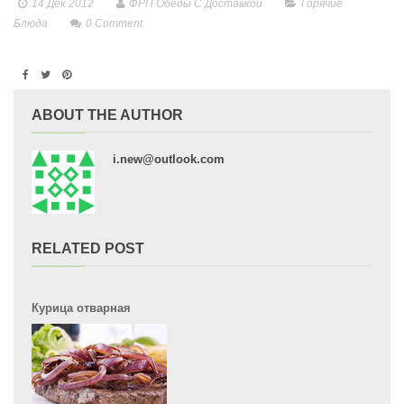
14 Дек 2012
ФРП Обеды С Доставкой
Горячие
Блюда
0
Comment
ABOUT THE AUTHOR
i.new@outlook.com
RELATED POST
Курица отварная