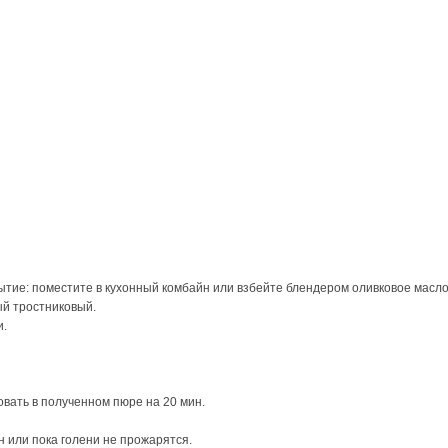
: поместите в кухонный комбайн или взбейте блендером оливковое масло, уксу
й тростниковый.
и.
вать в полученном пюре на 20 мин.
н или пока голени не прожарятся.