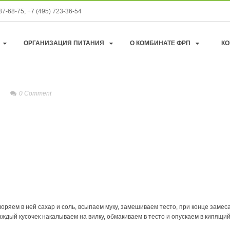
87-68-75; +7 (495) 723-36-54
@mail.ru
ОРГАНИЗАЦИЯ ПИТАНИЯ
О КОМБИНАТЕ ФРП
КО
0
Comment
воряем в ней сахар и соль, всыпаем муку, замешиваем тесто, при конце замес
аждый кусочек накалываем на вилку, обмакиваем в тесто и опускаем в кипящи