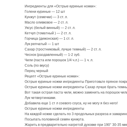
Ингредиенты для «Острые куриные ножки»:
Голени куриные — 12 шт
Кунжут (семечки) — 3 ст. л.
Масло оливковое — 2 ст. л.
Уксус (белый винный) — 2 ст. л.
Кетчуп (томатный ) — 2 ст. л.
Горчица (дижонская) — 1 ст. л.
Лук репчатый — 1 шт
Сахар (тростниковый, лучше темный) — 2 ст. л.
Чеснoк (pаздавленный) — 1-2 зуб.
Чили (паста или порошок 1/4 ч.л.) — 1 ч. л.
Соль (по вкусу)
Перец черный
Рецепт «Острые куриные ножки»:
Острые куриные ножки ингредиенты Приготовьте пряное покрытие
Острые куриные ножки ингредиенты Сахар лучше брать темны
Вот такая острая паста чили, можно заменить на порошок чил
Лук четвертинками.
Добавила еще 1 ст л соевого соуса, ну не могу я без него!
Острые куриные ножки ингредиенты
На каждой ножке сделать по 3 продольных разреза и замарино
Посыпать половиной семян кунжута.
Жарить в предварительно нагретой духовке при 190° 30-35 ми