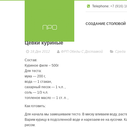
Telephone:
+7 (916) 1
E-mail:
stolovaya.pro
СОЗДАНИЕ СТОЛОВОЙ
Цевки куриные
18 Дек 2012
ФРП Обеды С Доставкой
Среда
Состав:
Куриное филе – 500г
Для теста:
мука — 200 г,
вода — 1 стакан,
сахарный песок — 1 ч.л. ,
соль — 1/3 ч.л.
топленое масло — 1 ст. л. ,
Как готовить:
Для начала мы замешиваем тесто. В миску вливаем воду, раст
Варим курицу в подсоленной воде и нарезаем ее на кусочки. К
рисом.