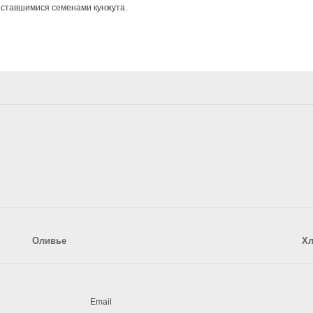
оставшимися семенами кунжута.
Оливье
Хл
Email